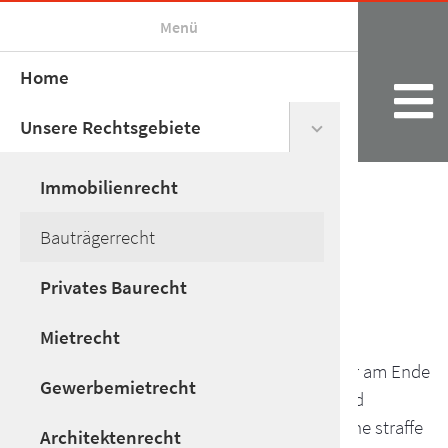
Menü
Home
Unsere Rechtsgebiete
Immobilienrecht
Bauträgerrecht
Privates Baurecht
Bauträgerrecht
Mietrecht
Damit Sie als Bauträger und Immobilienkäufer am Ende
Gewerbemietrecht
auf ein in allen Bereichen solides Bauwerk und
Eigentum blicken können, bieten wir Ihnen eine straffe
Architektenrecht