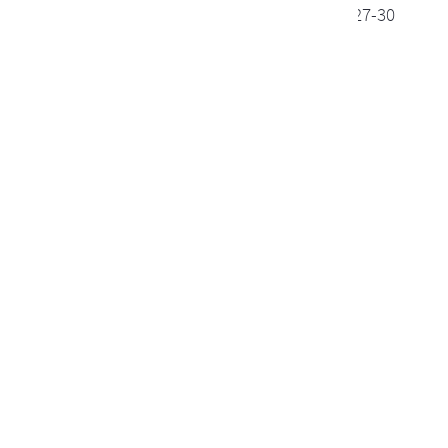
Terminvereinbarung telefonisch: (040) 284 10 27-30